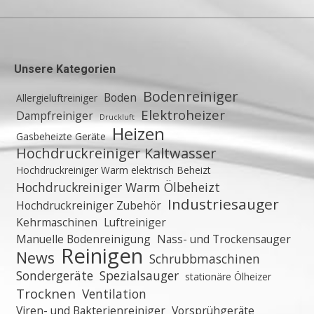
Unsere Kategorien
Bodenreiniger
Boden
Allergieluftreiniger
Elektroheizer
Dampfreiniger
Druckluft
Heizen
Gasbeheizte Geräte
Hochdruckreiniger Kaltwasser
Hochdruckreiniger Warm elektrisch Beheizt
Hochdruckreiniger Warm Ölbeheizt
Industriesauger
Hochdruckreiniger Zubehör
Kehrmaschinen
Luftreiniger
Manuelle Bodenreinigung
Nass- und Trockensauger
Reinigen
News
Schrubbmaschinen
Sondergeräte
Spezialsauger
stationäre Ölheizer
Trocknen
Ventilation
Viren- und Bakterienreiniger
Vorsprühgeräte