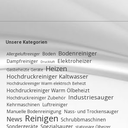
Unsere Kategorien
Bodenreiniger
Boden
Allergieluftreiniger
Elektroheizer
Dampfreiniger
Druckluft
Heizen
Gasbeheizte Geräte
Hochdruckreiniger Kaltwasser
Hochdruckreiniger Warm elektrisch Beheizt
Hochdruckreiniger Warm Ölbeheizt
Industriesauger
Hochdruckreiniger Zubehör
Kehrmaschinen
Luftreiniger
Manuelle Bodenreinigung
Nass- und Trockensauger
Reinigen
News
Schrubbmaschinen
Sondergeräte
Spezialsauger
stationäre Ölheizer