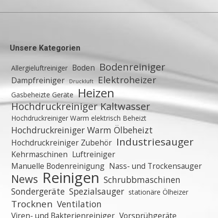
Unsere Kategorien
Bodenreiniger
Boden
Allergieluftreiniger
Elektroheizer
Dampfreiniger
Druckluft
Heizen
Gasbeheizte Geräte
Hochdruckreiniger Kaltwasser
Hochdruckreiniger Warm elektrisch Beheizt
Hochdruckreiniger Warm Ölbeheizt
Industriesauger
Hochdruckreiniger Zubehör
Kehrmaschinen
Luftreiniger
Manuelle Bodenreinigung
Nass- und Trockensauger
Reinigen
News
Schrubbmaschinen
Sondergeräte
Spezialsauger
stationäre Ölheizer
Trocknen
Ventilation
Viren- und Bakterienreiniger
Vorsprühgeräte