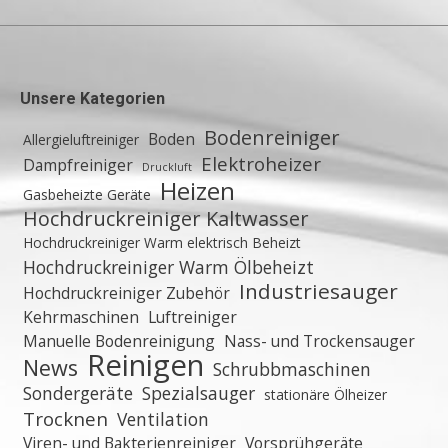
Unsere Kategorien
Bodenreiniger
Boden
Allergieluftreiniger
Elektroheizer
Dampfreiniger
Druckluft
Heizen
Gasbeheizte Geräte
Hochdruckreiniger Kaltwasser
Hochdruckreiniger Warm elektrisch Beheizt
Hochdruckreiniger Warm Ölbeheizt
Industriesauger
Hochdruckreiniger Zubehör
Kehrmaschinen
Luftreiniger
Manuelle Bodenreinigung
Nass- und Trockensauger
Reinigen
News
Schrubbmaschinen
Sondergeräte
Spezialsauger
stationäre Ölheizer
Trocknen
Ventilation
Viren- und Bakterienreiniger
Vorsprühgeräte