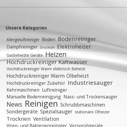
Unsere Kategorien
Bodenreiniger
Boden
Allergieluftreiniger
Elektroheizer
Dampfreiniger
Druckluft
Heizen
Gasbeheizte Geräte
Hochdruckreiniger Kaltwasser
Hochdruckreiniger Warm elektrisch Beheizt
Hochdruckreiniger Warm Ölbeheizt
Industriesauger
Hochdruckreiniger Zubehör
Kehrmaschinen
Luftreiniger
Manuelle Bodenreinigung
Nass- und Trockensauger
Reinigen
News
Schrubbmaschinen
Sondergeräte
Spezialsauger
stationäre Ölheizer
Trocknen
Ventilation
Viren- und Bakterienreiniger
Vorsprühgeräte