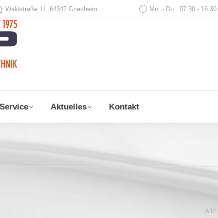
Waldstraße 11, 64347 Griesheim
Mo. - Do.: 07:30 - 16:30
Start
Unternehmen
Produk
Service
Aktuelles
Kontakt
Alle