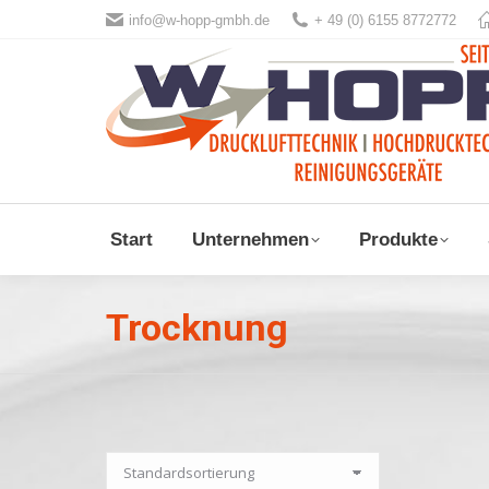
info@w-hopp-gmbh.de
+ 49 (0) 6155 8772772
Start
Unternehmen
Produkte
Trocknung