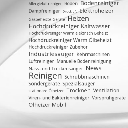
Bodenreiniger
Boden
Allergieluftreiniger
Elektroheizer
Dampfreiniger
Druckluft
Heizen
Gasbeheizte Geräte
Hochdruckreiniger Kaltwasser
Hochdruckreiniger Warm elektrisch Beheizt
Hochdruckreiniger Warm Ölbeheizt
Hochdruckreiniger Zubehör
Industriesauger
Kehrmaschinen
Luftreiniger
Manuelle Bodenreinigung
News
Nass- und Trockensauger
Reinigen
Schrubbmaschinen
Sondergeräte
Spezialsauger
Trocknen
Ventilation
stationäre Ölheizer
Viren- und Bakterienreiniger
Vorsprühgeräte
Ölheizer Mobil